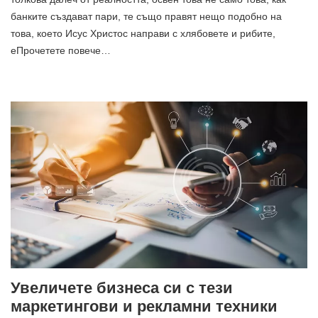
банките създават пари, те също правят нещо подобно на
това, което Исус Христос направи с хлябовете и рибите,
еПрочетете повече…
Увеличете бизнеса си с тези
маркетингови и рекламни техники