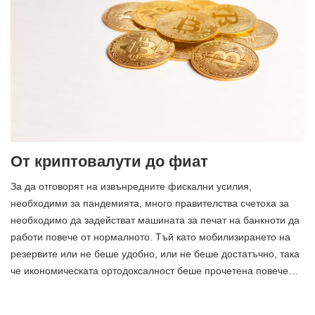
От криптовалути до фиат
За да отговорят на извънредните фискални усилия,
необходими за пандемията, много правителства счетоха за
необходимо да задействат машината за печат на банкноти да
работи повече от нормалното. Тъй като мобилизирането на
резервите или не беше удобно, или не беше достатъчно, така
че икономическата ортодоксалност беше прочетена повече…