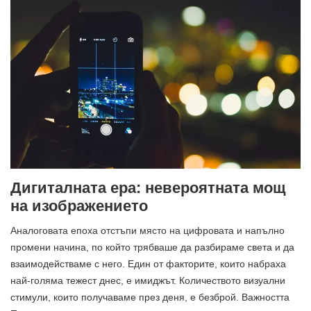
Дигиталната ера: невероятната мощ
на изображението
Аналоговата епоха отстъпи място на цифровата и напълно
промени начина, по който трябваше да разбираме света и да
взаимодействаме с него. Един от факторите, които набраха
най-голяма тежест днес, е имиджът. Количеството визуални
стимули, които получаваме през деня, е безброй. Важността