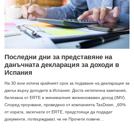
Последни дни за представяне на
данъчната декларация за доходи в
Испания
На 30 юни изтича крайният срок за подаване на декларация за
данък върху доходите в Испания. Доста нетипична кампания,
белязана от ERTE и минималния жизненоважен доход (IMV).
Според проучване, проведено от компанията TaxDown, „60%
от хората, засегнати от ERTE, предстоящи да подадат
документи, потвърждават, че не Прочети повече…