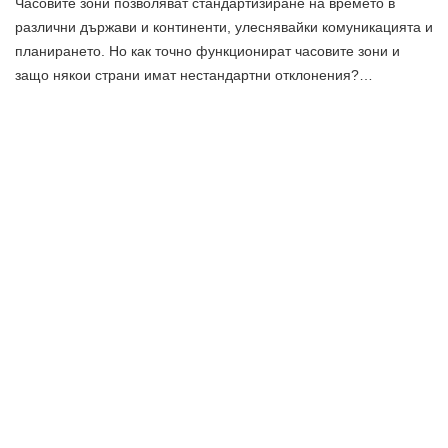
Часовите зони позволяват стандартизиране на времето в
различни държави и континенти, улеснявайки комуникацията и
планирането. Но как точно функционират часовите зони и
защо някои страни имат нестандартни отклонения?…