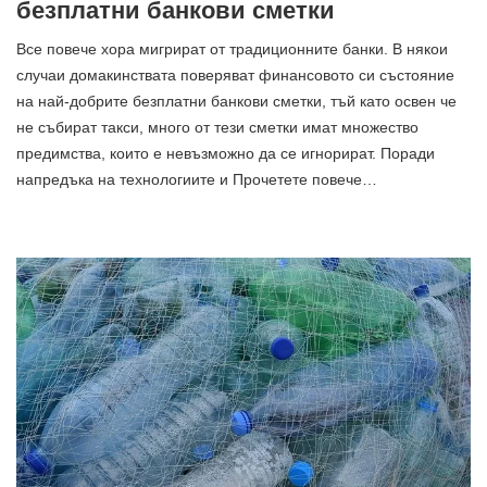
безплатни банкови сметки
Все повече хора мигрират от традиционните банки. В някои
случаи домакинствата поверяват финансовото си състояние
на най-добрите безплатни банкови сметки, тъй като освен че
не събират такси, много от тези сметки имат множество
предимства, които е невъзможно да се игнорират. Поради
напредъка на технологиите и Прочетете повече…