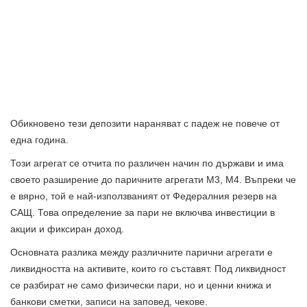
Обикновено тези депозити нараняват с падеж не повече от
една година.
Този агрегат се отчита по различен начин по държави и има
своето разширение до паричните агрегати M3, M4. Въпреки че
е вярно, той е най-използваният от Федералния резерв на
САЩ. Това определение за пари не включва инвестиции в
акции и фиксиран доход.
Основната разлика между различните парични агрегати е
ликвидността на активите, които го съставят. Под ликвидност
се разбират не само физически пари, но и ценни книжа и
банкови сметки, записи на заповед, чекове.