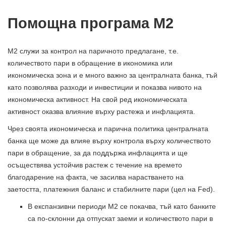
Помощна програма M2
M2 служи за контрол на паричното предлагане, т.е.
количеството пари в обращение в икономика или
икономическа зона и е много важно за централната банка, тъй
като позволява разходи и инвестиции и показва нивото на
икономическа активност. На свой ред икономическата
активност оказва влияние върху растежа и инфлацията.
Чрез своята икономическа и парична политика централната
банка ще може да влияе върху контрола върху количеството
пари в обращение, за да поддържа инфлацията и ще
осъществява устойчив растеж с течение на времето
благодарение на факта, че засилва нарастването на
заетостта, платежния баланс и стабилните пари (цел на Fed).
В експанзивни периоди М2 се покачва, тъй като банките
са по-склонни да отпускат заеми и количеството пари в