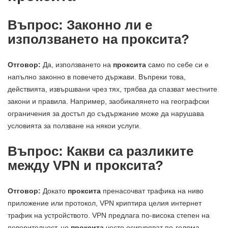
Въпрос: Законно ли е
използването на проксита?
Отговор:
Да, използването на
проксита
само по себе си е
напълно законно в повечето държави. Въпреки това,
действията, извършвани чрез тях, трябва да спазват местните
закони и правила. Например, заобикалянето на географски
ограничения за достъп до съдържание може да нарушава
условията за ползване на някои услуги.
Въпрос: Какви са разликите
между VPN и проксита?
Отговор:
Докато
проксита
пренасочват трафика на ниво
приложение или протокол, VPN криптира целия интернет
трафик на устройството. VPN предлага по-висока степен на
поверителност, но
проксита
често осигуряват по-голяма