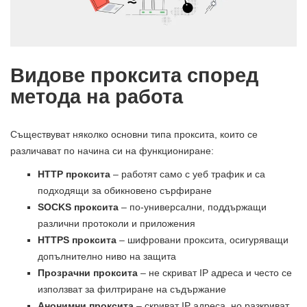
Видове проксита според
метода на работа
Съществуват няколко основни типа проксита, които се
различават по начина си на функциониране:
HTTP проксита
– работят само с уеб трафик и са
подходящи за обикновено сърфиране
SOCKS проксита
– по-универсални, поддържащи
различни протоколи и приложения
HTTPS проксита
– шифровани проксита, осигуряващи
допълнително ниво на защита
Прозрачни проксита
– не скриват IP адреса и често се
използват за филтриране на съдържание
Анонимни проксита
– скриват IP адреса, но разкриват,