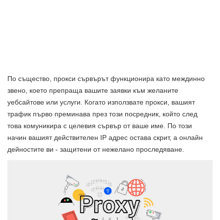
По същество, прокси сървърът функционира като междинно
звено, което препраща вашите заявки към желаните
уебсайтове или услуги. Когато използвате прокси, вашият
трафик първо преминава през този посредник, който след
това комуникира с целевия сървър от ваше име. По този
начин вашият действителен IP адрес остава скрит, а онлайн
дейностите ви - защитени от нежелано проследяване.