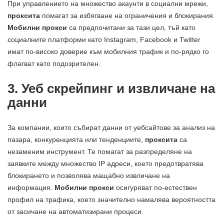
При управлението на множество акаунти в социални мрежи,
проксита
помагат за избягване на ограничения и блокирания.
Мобилни прокси
са предпочитани за тази цел, тъй като
социалните платформи като Instagram, Facebook и Twitter
имат по-високо доверие към мобилния трафик и по-рядко го
флагват като подозрителен.
3. Уеб скрейпинг и извличане на
данни
За компании, които събират данни от уебсайтове за анализ на
пазара, конкуренцията или тенденциите,
проксита
са
незаменим инструмент. Те помагат за разпределяне на
заявките между множество IP адреси, което предотвратява
блокирането и позволява мащабно извличане на
информация.
Мобилни прокси
осигуряват по-естествен
профил на трафика, което значително намалява вероятността
от засичане на автоматизирани процеси.