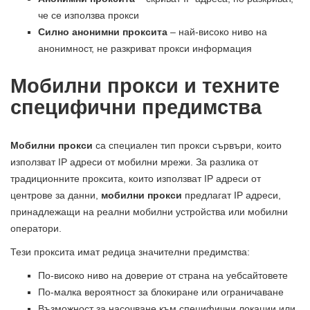
че се използва прокси
Силно анонимни проксита
– най-високо ниво на
анонимност, не разкриват прокси информация
Мобилни прокси и техните
специфични предимства
Мобилни прокси
са специален тип прокси сървъри, които
използват IP адреси от мобилни мрежи. За разлика от
традиционните проксита, които използват IP адреси от
центрове за данни,
мобилни прокси
предлагат IP адреси,
принадлежащи на реални мобилни устройства или мобилни
оператори.
Тези проксита имат редица значителни предимства:
По-високо ниво на доверие от страна на уебсайтовете
По-малка вероятност за блокиране или ограничаване
Възможност за насочване към специфични локации или