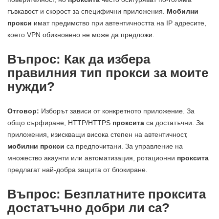
гъвкавост и скорост за специфични приложения.
Мобилни
прокси
имат предимство при автентичността на IP адресите,
което VPN обикновено не може да предложи.
Въпрос: Как да избера
правилния тип прокси за моите
нужди?
Отговор:
Изборът зависи от конкретното приложение. За
общо сърфиране, HTTP/HTTPS
проксита
са достатъчни. За
приложения, изискващи висока степен на автентичност,
мобилни прокси
са предпочитани. За управление на
множество акаунти или автоматизация, ротационни
проксита
предлагат най-добра защита от блокиране.
Въпрос: Безплатните проксита
достатъчно добри ли са?