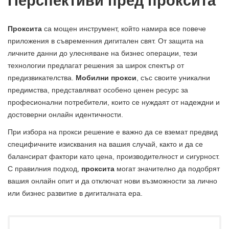
Перспективи пред проксита
Проксита
са мощен инструмент, който намира все повече
приложения в съвременния дигитален свят. От защита на
личните данни до улесняване на бизнес операции, тези
технологии предлагат решения за широк спектър от
предизвикателства.
Мобилни прокси
, със своите уникални
предимства, представляват особено ценен ресурс за
професионални потребители, които се нуждаят от надеждни и
достоверни онлайн идентичности.
При избора на прокси решение е важно да се вземат предвид
специфичните изисквания на вашия случай, както и да се
балансират фактори като цена, производителност и сигурност.
С правилния подход,
проксита
могат значително да подобрят
вашия онлайн опит и да отключат нови възможности за лично
или бизнес развитие в дигиталната ера.