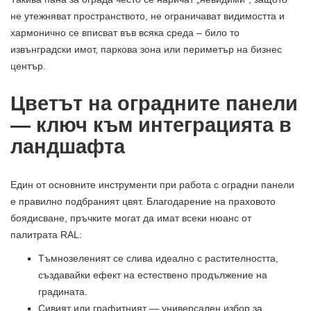
не утежняват пространството, не ограничават видимостта и
хармонично се вписват във всяка среда – било то
извънградски имот, паркова зона или периметър на бизнес
център.
Цветът на оградните панели
— ключ към интеграцията в
ландшафта
Един от основните инструменти при работа с оградни панели
е правилно подбраният цвят. Благодарение на праховото
боядисване, пръчките могат да имат всеки нюанс от
палитрата RAL:
Тъмнозеленият се слива идеално с растителността,
създавайки ефект на естествено продължение на
градината.
Сивият или графитният — универсален избор за