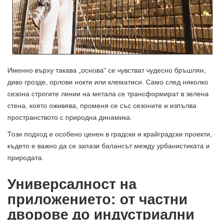
Именно върху такава „основа“ се чувстват чудесно бръшлян,
диво грозде, орлови нокти или клематиси. Само след няколко
сезона строгите линии на метала се трансформират в зелена
стена, която оживява, променя се със сезоните и изпълва
пространството с природна динамика.
Този подход е особено ценен в градски и крайградски проекти,
където е важно да се запази балансът между урбанистиката и
природата.
Универсалност на
приложението: от частни
дворове до индустриални