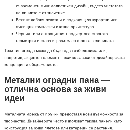
съвременен минималистичен дизайн, където чистотата
на линиите е от значение.
Белият добавя лекота и е подходящ за курортни или
жилищни комплекси с южна архитектура.
Черният или антрацитният подчертава строгата
геометрия и става изразителен фон за зеленината.
Този тип ограда може да бъде едва забележима или,
напротив, акцентен елемент – всичко зависи от дизайнерската
концепция и обкръжението.
Метални оградни пана —
отлична основа за живи
идеи
Металната мрежа от пръчки предоставя нови възможности за
творчество. Дизайнерите често използват такива панели като
конструкция за живи плетове или катерещи се растения.