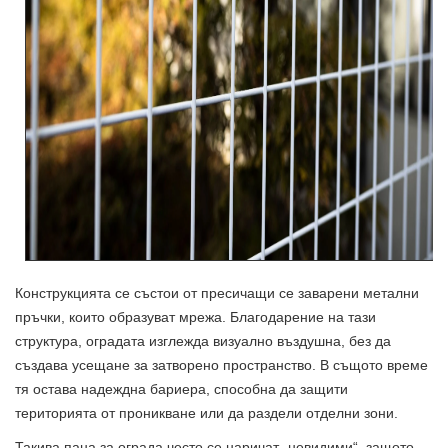
Конструкцията се състои от пресичащи се заварени метални
пръчки, които образуват мрежа. Благодарение на тази
структура, оградата изглежда визуално въздушна, без да
създава усещане за затворено пространство. В същото време
тя остава надеждна бариера, способна да защити
територията от проникване или да раздели отделни зони.
Такива пана за ограда често се наричат „невидими“, защото