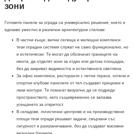
зони
Готовите панели за ограда са универсално решение, което е
еднакво уместно в различни архитектурни стилове:
В частни къщи, вилни селища и жилищни комплекси
тези оградни системи служат не само функционално, но
и естетически. Те могат да обозначат границите на
имота, да отделят зони за отдих или детска площадка,
без да закриват видимостта и естествената светлина.
За офис комплекси, ресторанти с летни тераси, хотели и
спортни клубове панелите от тел създават прецизни и
леки контури. Те помагат визуално да се подреди
пространството, като същевременно се запазва
усещането за откритост.
В складове, логистични центрове и на производствени
площи тези огради решават задачи, свързани със
сигурност и разграничаване, без да създават масивни
визуални бариери.