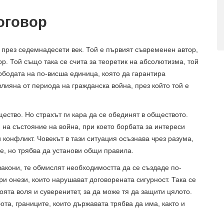
оговор
 през седемнадесети век. Той е първият съвременен автор,
р. Той също така се счита за теоретик на абсолютизма, той
ободата на по-висша единица, която да гарантира
влияна от периода на гражданска война, през който той е
щество. Но страхът ги кара да се обединят в обществото.
 на състояние на война, при което борбата за интереси
конфликт. Човекът в тази ситуация осъзнава чрез разума,
е, но трябва да установи общи правила.
закони, те обмислят необходимостта да се създаде по-
и онези, които нарушават договорената сигурност. Така се
воята воля и суверенитет, за да може тя да защити цялото.
ота, границите, които държавата трябва да има, както и