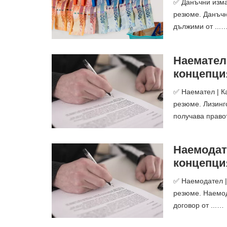
✅ Данъчни изма
резюме. Данъчн
дължими от ...
Наемател 
концепци
✅ Наемател | К
резюме. Лизинг
получава правот
Наемодате
концепци
✅ Наемодател |
резюме. Наемод
договор от ...…