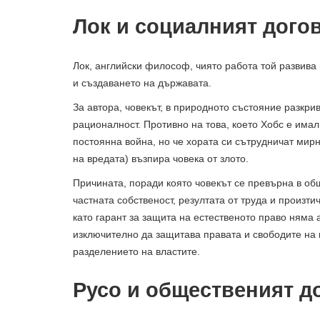
Лок и социалният дого
Лок, английски философ, чиято работа той развива
и създаването на държавата.
За автора, човекът, в природното състояние разкрив
рационалност. Противно на това, което Хобс е имал
постоянна война, но че хората си сътрудничат мирн
на вредата) възпира човека от злото.
Причината, поради която човекът се превърна в об
частната собственост, резултата от труда и произти
като гарант за защита на естественото право няма
изключително да защитава правата и свободите на в
разделението на властите.
Русо и общественият д