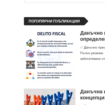
ПОПУЛЯРНИ ПУБЛИКАЦИИ
Данъчно п
определе
✅ Данъчно прес
Пълно резюме. 
забогатяване от
Данъчна и
концепци