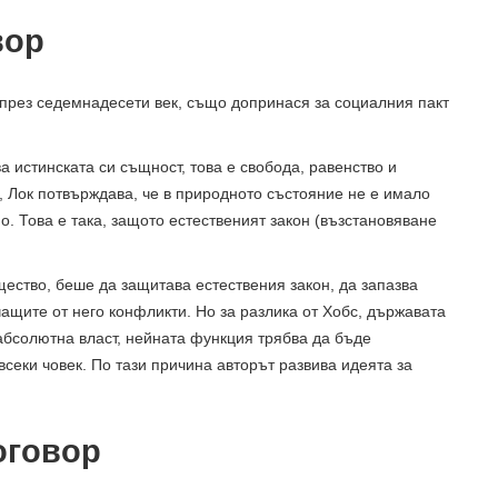
вор
 през седемнадесети век, също допринася за социалния пакт
а истинската си същност, това е свобода, равенство и
, Лок потвърждава, че в природното състояние не е имало
о. Това е така, защото естественият закон (възстановяване
щество, беше да защитава естествения закон, да запазва
чащите от него конфликти. Но за разлика от Хобс, държавата
 абсолютна власт, нейната функция трябва да бъде
секи човек. По тази причина авторът развива идеята за
оговор