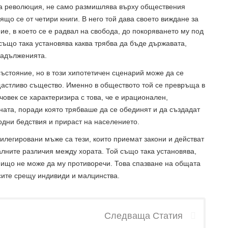
та революция, не само размишлява върху обществения
ящо се от четири книги. В него той дава своето виждане за
ие, в което се е радвал на свобода, до покоряването му под
също така установява каква трябва да бъде държавата,
 задълженията.
състояние, но в този хипотетичен сценарий може да се
 щастливо същество. Именно в обществото той се превръща в
овек се характеризира с това, че е ирационален,
ната, поради която трябваше да се обединят и да създадат
одни бедствия и прираст на населението.
легировани мъже са тези, които приемат закони и действат
алните различия между хората. Той също така установява,
нищо не може да му противоречи. Това спазване на общата
сите срещу индивиди и малцинства.
Следваща Статия