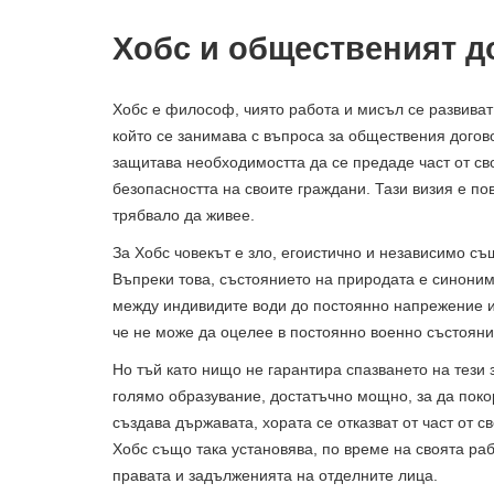
Хобс и общественият д
Хобс е философ, чиято работа и мисъл се развиват
който се занимава с въпроса за обществения догово
защитава необходимостта да се предаде част от св
безопасността на своите граждани. Тази визия е по
трябвало да живее.
За Хобс човекът е зло, егоистично и независимо съ
Въпреки това, състоянието на природата е синоним
между индивидите води до постоянно напрежение и 
че не може да оцелее в постоянно военно състояни
Но тъй като нищо не гарантира спазването на тези 
голямо образувание, достатъчно мощно, за да покор
създава държавата, хората се отказват от част от с
Хобс също така установява, по време на своята раб
правата и задълженията на отделните лица.