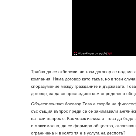
Трябва да се отбележи, че този договор се подписв
компания. Няма договор като такъв, но в този случа
споразумение между гражданите и държавата. Това 
договор, за да се присъедини към определено обще
Общественият договор
Това е творба на философа
със същия въпрос преди са се занимавали английс
на този въпрос е: Как човек излиза от това да бъде
е максимална; да се формира общество, оглавявано
ограничена и в която тя е в услуга на деспота?