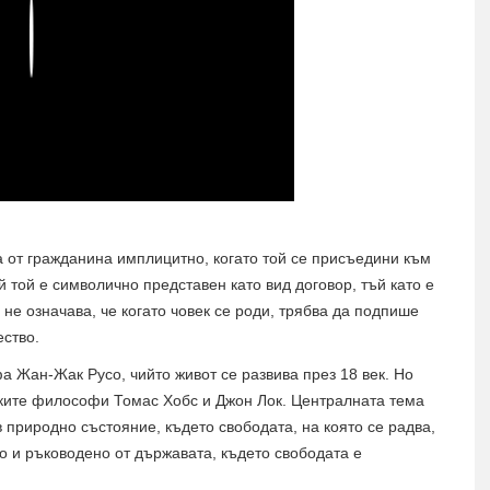
Play
а от гражданина имплицитно, когато той се присъедини към
й той е символично представен като вид договор, тъй като е
не означава, че когато човек се роди, трябва да подпише
ство.
 Жан-Жак Русо, чийто живот се развива през 18 век. Но
ките философи Томас Хобс и Джон Лок. Централната тема
 в природно състояние, където свободата, на която се радва,
 и ръководено от държавата, където свободата е