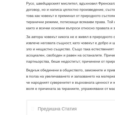
Русо, швейцарският мислител, вдъхновил Френска
договор, но и написа цялостно произведение, състо
това как човекът е преминал от природното състоян
тиранични режими, потискащи всякакви права. Той 
както и всички основни въпроси относно правата и
За автора човекът никога не е живял в природното 
извлече неговата същност, като човекът е добро и
зло и нещастно същество. Също така естественият ч
асоциален, свободен и равен на останалите. Причи
партньорства, беше недостигът; причинени от прир
Веднъж обединени в обществото, заможните и приви
в полза на увеличаването и запазването на матери
че народният суверенитет е върховната ценност и 
воля е причината за тираниите, упражнявани от ма
Предишна Статия