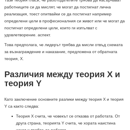
работниците си да мислят, че могат да постигнат лична
реализация, тоест опитвайки се да постигнат например
определени цели в професионалния си живот или че могат да
постигнат определени цели, които ги изпълват с
удовлетворение. аспект.
Това предполага, че лидерът трябва да мисли отвъд схемата
за възнаграждение и наказание, предложена от обратната
теория, X.
Различия между теория X и
теория Y
Като заключение основните разлики между теория X и теория
Y са както следва:
Теория X счита, че човекът се отказва от работата. От
друга страна, теорията Y счита, че хората наистина
искат и трябва да работят.