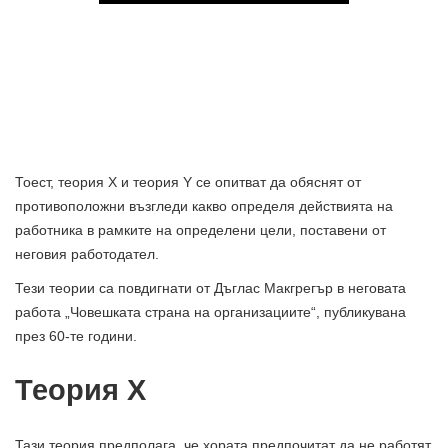
Тоест, теория X и теория Y се опитват да обяснят от
противоположни възгледи какво определя действията на
работника в рамките на определени цели, поставени от
неговия работодател.
Тези теории са повдигнати от Дъглас Макгрегър в неговата
работа „Човешката страна на организациите“, публикувана
през 60-те години.
Теория X
Тази теория предполага, че хората предпочитат да не работят