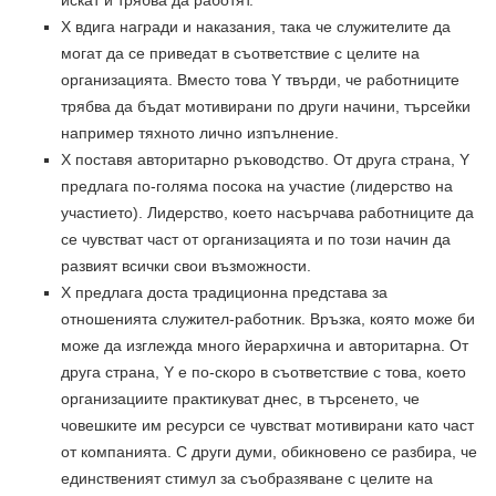
X вдига награди и наказания, така че служителите да
могат да се приведат в съответствие с целите на
организацията. Вместо това Y твърди, че работниците
трябва да бъдат мотивирани по други начини, търсейки
например тяхното лично изпълнение.
X поставя авторитарно ръководство. От друга страна, Y
предлага по-голяма посока на участие (лидерство на
участието). Лидерство, което насърчава работниците да
се чувстват част от организацията и по този начин да
развият всички свои възможности.
X предлага доста традиционна представа за
отношенията служител-работник. Връзка, която може би
може да изглежда много йерархична и авторитарна. От
друга страна, Y е по-скоро в съответствие с това, което
организациите практикуват днес, в търсенето, че
човешките им ресурси се чувстват мотивирани като част
от компанията. С други думи, обикновено се разбира, че
единственият стимул за съобразяване с целите на