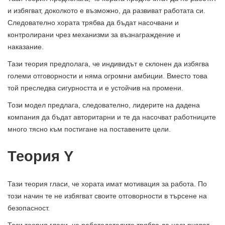
и избягват, доколкото е възможно, да развиват работата си.
Следователно хората трябва да бъдат насочвани и
контролирани чрез механизми за възнаграждение и
наказание.
Тази теория предполага, че индивидът е склонен да избягва
големи отговорности и няма огромни амбиции. Вместо това
той преследва сигурността и е устойчив на промени.
Този модел предлага, следователно, лидерите на дадена
компания да бъдат авторитарни и те да насочват работниците
много тясно към постигане на поставените цели.
Теория Y
Тази теория гласи, че хората имат мотивация за работа. По
този начин те не избягват своите отговорности в търсене на
безопасност.
Тази теория гласи, че работодателите трябва да насърчават