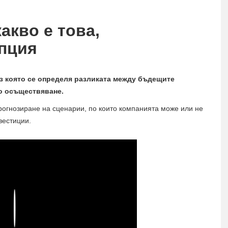
акво е това,
епция
з която се определя разликата между бъдещите
о осъществяване.
прогнозиране на сценарии, по които компанията може или не
вестиции.
Play