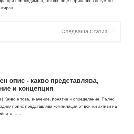
ра при необходимост, той все още е финансов документ,
нтиран.
Следваща Статия
н опис - какво представлява,
ние и концепция
 | Какво е това, значение, понятие и определение. Пълно
одният опис представлява компилация от всички активи на
ейните ...…