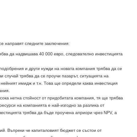
 се направят следните заключения:
ябва да надвишава 40 000 евро, следователно инвестицията
одобрения и други нужди на новата компания трябва да се
зи случай трябва да се проучи пазарът, ситуацията на
 нейният имидж и т.н. Това ще определи каква инвестиция
ания.
исока нетна стойност от придобитата компания, тя ще трябва
ресурси на компанията е най-изгодно за разлика от
естицията трябва да бъде проучена априори чрез NPV, а
ий. Въпреки че капиталовият бюджет се състои от