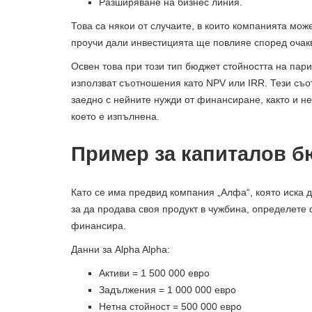
Разширяване на бизнес линия.
Това са някои от случаите, в които компанията мож
проучи дали инвестицията ще повлияе според очак
Освен това при този тип бюджет стойността на пари
използват съотношения като NPV или IRR. Тези съ
заедно с нейните нужди от финансиране, както и н
което е изпълнена.
Пример за капиталов 
Като се има предвид компания „Алфа“, която иска 
за да продава своя продукт в чужбина, определете 
финансира.
Данни за Alpha Alpha:
Активи = 1 500 000 евро
Задължения = 1 000 000 евро
Нетна стойност = 500 000 евро