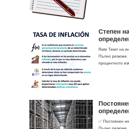
Степен на
определе
Rate Темп на ин
Пълно резюме. 
процентното из
Постоянен
определе
✅ Постоянен инв
Пълно резюме. 