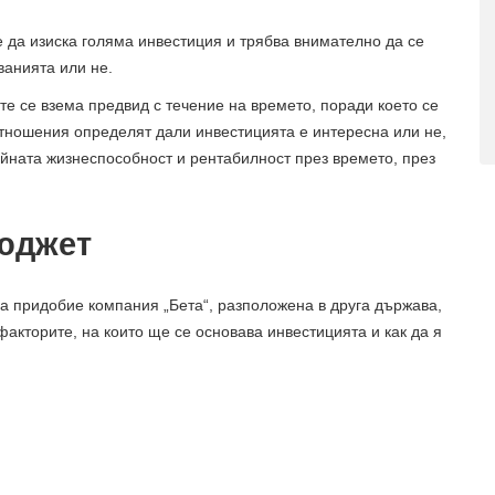
е да изиска голяма инвестиция и трябва внимателно да се
ванията или не.
те се взема предвид с течение на времето, поради което се
отношения определят дали инвестицията е интересна или не,
ейната жизнеспособност и рентабилност през времето, през
бюджет
да придобие компания „Бета“, разположена в друга държава,
факторите, на които ще се основава инвестицията и как да я