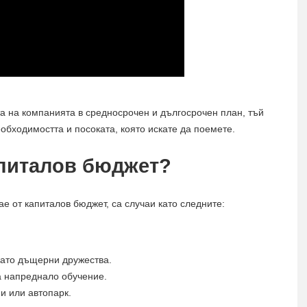
а на компанията в средносрочен и дългосрочен план, тъй
обходимостта и посоката, която искате да поемете.
апиталов бюджет?
е от капиталов бюджет, са случаи като следните:
като дъщерни дружества.
а напреднало обучение.
и или автопарк.