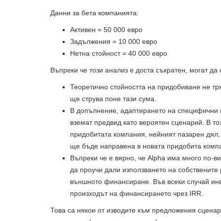
Данни за бета компанията:
Активен = 50 000 евро
Задължения = 10 000 евро
Нетна стойност = 40 000 евро
Въпреки че този анализ е доста съкратен, могат да
Теоретично стойността на придобиване не тр
ще струва поне тази сума.
В допълнение, адаптирането на специфични п
вземат предвид като вероятен сценарий. В то
придобитата компания, нейният пазарен дял,
ще бъде направена в новата придобита комп
Въпреки че е вярно, че Alpha има много по-в
да проучи дали използването на собствените 
външното финансиране. Във всеки случай инв
произходът на финансирането чрез IRR.
Това са някои от изводите към предложения сценар