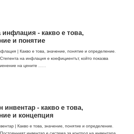
 инфлация - какво е това,
ние и понятие
флация | Какво е това, значение, понятие и определение.
Степента на инфлация е коефициентът, който показва
менение на цените ...…
 инвентар - какво е това,
ние и концепция
ентар | Какво е това, значение, понятие и определение.
Постоянният инвентар е система за контрол на инвентара,