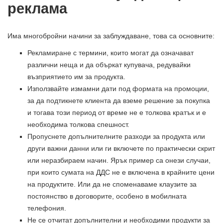
реклама
Има многобройни начини за заблуждаване, това са основните:
Рекламиране с термини, които могат да означават
различни неща и да объркат купувача, редувайки
възприятието им за продукта.
Използвайте измамни дати под формата на промоции,
за да подтикнете клиента да вземе решение за покупка
и тогава този период от време не е толкова кратък и е
необходима толкова спешност.
Пропуснете допълнителните разходи за продукта или
други важни данни или ги включете по практически скрит
или неразбираем начин. Ярък пример са онези случаи,
при които сумата на ДДС не е включена в крайните цени
на продуктите. Или да не споменаваме клаузите за
постоянство в договорите, особено в мобилната
телефония.
Не се отчитат допълнителни и необходими продукти за