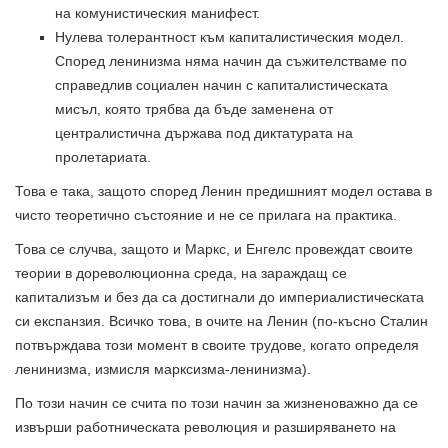
на комунистическия манифест.
Нулева толерантност към капиталистическия модел.
Според ленинизма няма начин да съжителстваме по
справедлив социален начин с капиталистическата
мисъл, която трябва да бъде заменена от
централистична държава под диктатурата на
пролетариата.
Това е така, защото според Ленин предишният модел остава в
чисто теоретично състояние и не се прилага на практика.
Това се случва, защото и Маркс, и Енгелс провеждат своите
теории в дореволюционна среда, на зараждащ се
капитализъм и без да са достигнали до империалистическата
си експанзия. Всичко това, в очите на Ленин (по-късно Сталин
потвърждава този момент в своите трудове, когато определя
ленинизма, измисля марксизма-ленинизма).
По този начин се счита по този начин за жизненоважно да се
извърши работническата революция и разширяването на