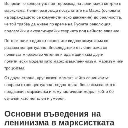
Въпреки че концептуалният произход на ленинизма се крие в
марксизма, Ленин разгръща постулатите на Маркс (основата
на зараждащото се комунистическо движение) до реалността,
че той трябва да живее по време на Руската революция,
прилагайки и актуализирайки теорията под нейното влияние.
По този начин един от основните видове комунизъм се
развива концептуално. Впоследствие от ленинизма се
появяват множество четения и адаптации към други
политически модели като марксизъм-ленинизъм, маоизъм или
троцкизъм.
От друга страна, друг важен момент, който ленинизмът
направи от концептуална гледна точка, беше скъсването с
предишния марксистки и комунистически модел, който бе
означен като непълен и умерен.
Основни въведения на
ленинизма в марксистката