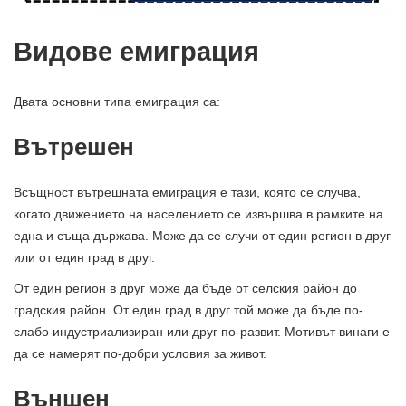
Видове емиграция
Двата основни типа емиграция са:
Вътрешен
Всъщност вътрешната емиграция е тази, която се случва,
когато движението на населението се извършва в рамките на
една и съща държава. Може да се случи от един регион в друг
или от един град в друг.
От един регион в друг може да бъде от селския район до
градския район. От един град в друг той може да бъде по-
слабо индустриализиран или друг по-развит. Мотивът винаги е
да се намерят по-добри условия за живот.
Външен