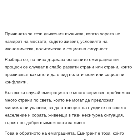
Причината за тези движения възниква, когато хората не
намират на местата, където живеят, условията на
икономическа, политическа и социална сигурност.
Разбира се, на ниво държава основните емиграционни
процеси се случват в слабо развити страни или страни, които
преживяват какъвто и да е вид политически или социални
конфликти.
Във всеки случай емиграцията е много сериозен проблем за
много страни по света, които не могат да предложат
минимални условия, за да отговорят на нуждите на своето
население и хората, живеещи в тази несигурна ситуация,
търсят по-добри възможности за живот.
Това е обратното на емиграцията. Емигрант е този, който