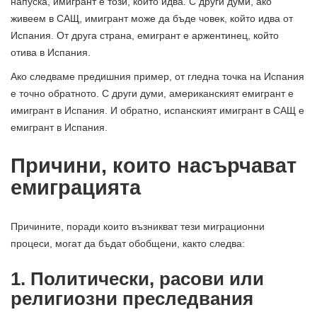
напуска, имигрант е този, който идва. С други думи, ако
живеем в САЩ, имигрант може да бъде човек, който идва от
Испания. От друга страна, емигрант е аржентинец, който
отива в Испания.
Ако следваме предишния пример, от гледна точка на Испания
е точно обратното. С други думи, американският емигрант е
имигрант в Испания. И обратно, испанският имигрант в САЩ е
емигрант в Испания.
Причини, които насърчават
емиграцията
Причините, поради които възникват тези миграционни
процеси, могат да бъдат обобщени, както следва:
1. Политически, расови или
религиозни преследвания