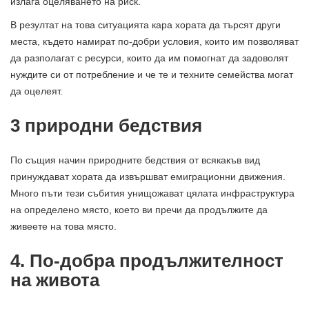
излага оцеляването на риск.
В резултат на това ситуацията кара хората да търсят други
места, където намират по-добри условия, които им позволяват
да разполагат с ресурси, които да им помогнат да задоволят
нуждите си от потребление и че те и техните семейства могат
да оцелеят.
3 природни бедствия
По същия начин природните бедствия от всякакъв вид
принуждават хората да извършват емиграционни движения.
Много пъти тези събития унищожават цялата инфраструктура
на определено място, което ви пречи да продължите да
живеете на това място.
4. По-добра продължителност
на живота