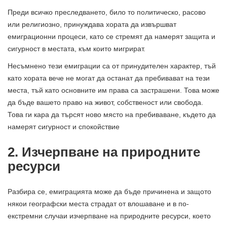
Преди всичко преследването, било то политическо, расово
или религиозно, принуждава хората да извършват
емиграционни процеси, като се стремят да намерят защита и
сигурност в местата, към които мигрират.
Несъмнено тези емиграции са от принудителен характер, тъй
като хората вече не могат да останат да пребивават на тези
места, тъй като основните им права са застрашени. Това може
да бъде вашето право на живот, собственост или свобода.
Това ги кара да търсят ново място на пребиваване, където да
намерят сигурност и спокойствие
2. Изчерпване на природните
ресурси
Разбира се, емиграцията може да бъде причинена и защото
някои географски места страдат от влошаване и в по-
екстремни случаи изчерпване на природните ресурси, което