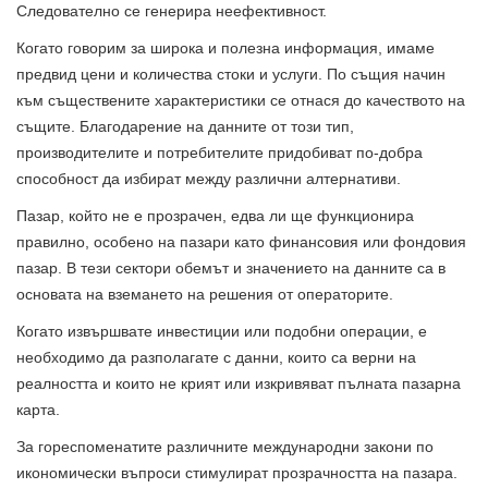
Следователно се генерира неефективност.
Когато говорим за широка и полезна информация, имаме
предвид цени и количества стоки и услуги. По същия начин
към съществените характеристики се отнася до качеството на
същите. Благодарение на данните от този тип,
производителите и потребителите придобиват по-добра
способност да избират между различни алтернативи.
Пазар, който не е прозрачен, едва ли ще функционира
правилно, особено на пазари като финансовия или фондовия
пазар. В тези сектори обемът и значението на данните са в
основата на вземането на решения от операторите.
Когато извършвате инвестиции или подобни операции, е
необходимо да разполагате с данни, които са верни на
реалността и които не крият или изкривяват пълната пазарна
карта.
За гореспоменатите различните международни закони по
икономически въпроси стимулират прозрачността на пазара.