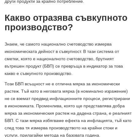
други продукти за крайно потребление.
Какво отразява съвкупното
производство?
Знаем, че самото национално счетоводство измерва
икономическата дейност в съвкупност. В тази система от
сметки, която е националното счетоводство, брутният
вътрешен продукт (БВП) се превръща в индикатор за това
какво е съвкупното производство.
Този БВП всъщност не е отлична мярка за икономически
растеж. Тъй като в неговата мярка (в номинално изражение)
не се вземат предвид инфлационните процеси, регистрирани
в икономиката. Променлива, която ще представлява добра
мярка за икономическия растеж на дадена страна, е реалният
БВП. С тази мярка избягваме ефекта на инфлацията, тъй като
след това тя измерва производството на крайни стоки и
услуги, прилагайки метода на базовата година.