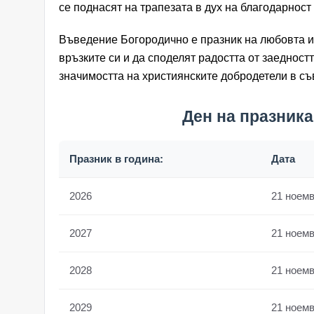
се поднасят на трапезата в дух на благодарност
Въведение Богородично е празник на любовта и 
връзките си и да споделят радостта от заедност
значимостта на християнските добродетели в с
Ден на празника
Празник в година:
Дата
2026
21 ноем
2027
21 ноем
2028
21 ноем
2029
21 ноем