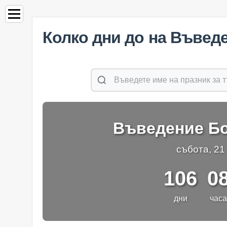
Колко дни до на Въвед
Въведение Бо
събота, 21
106
0
дни
часа