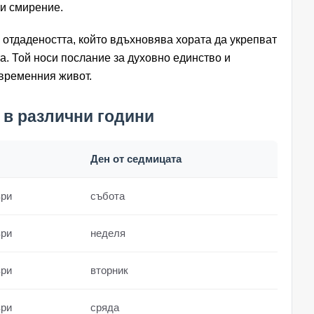
 и смирение.
отдадеността, който вдъхновява хората да укрепват
та. Той носи послание за духовно единство и
ъвременния живот.
 в различни години
Ден от седмицата
ври
събота
ври
неделя
ври
вторник
ври
сряда