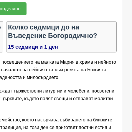
поделяне
е
Колко седмици до на
Въведение Богородично?
15 седмици и 1 ден
а посвещението на малката Мария в храма и нейното
 началото на нейния път към ролята на Божията
дадеността и милосърдието.
ждат тържествени литургии и молебени, посветени
 църквите, където палят свещи и отправят молитви
семейство, което насърчава събирането на близките
традиция, на този ден се приготвят постни ястия и